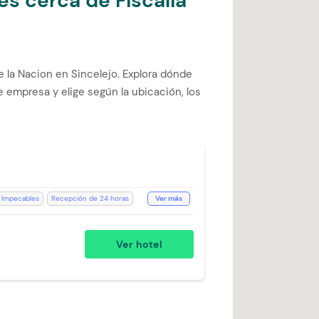
es cerca de Fiscalia
s
e la Nacion en Sincelejo. Explora dónde
de empresa y elige según la ubicación, los
 Impecables
Recepción de 24 horas
Ver más
entos
Desayuno incluido
vado
Ducha
Estación de Café
Ver hotel
bilidad)
Restaurante
rio
Teléfono
Aceptan Niños
Lavandería (Cargo Extra)