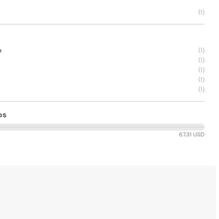
(
1
)
o
(
1
)
(
1
)
(
1
)
(
1
)
(
1
)
os
67,31 USD