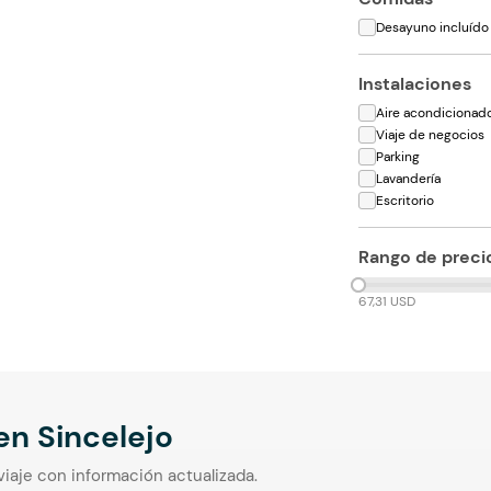
Desayuno incluído
Instalaciones
Aire acondicionad
Viaje de negocios
Parking
Lavandería
Escritorio
Rango de preci
67,31 USD
 en
Sincelejo
viaje con información actualizada.