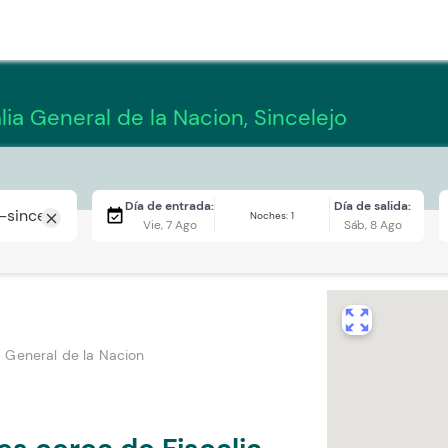
lia General de la Nacion, Sincelejo
Día de entrada:
Día de salida:
event_available
Noches: 1
close
Vie, 7 Ago
Sáb, 8 Ago
zoom_out_map
a General de la Nacion