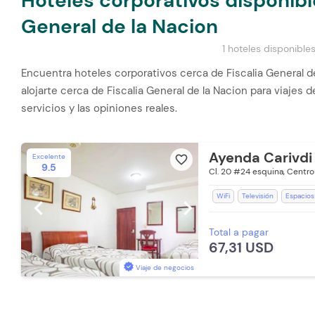
Hoteles corporativos disponibl
General de la Nacion
1 hoteles disponible
Encuentra hoteles corporativos cerca de Fiscalia General d
alojarte cerca de Fiscalia General de la Nacion para viajes 
servicios y las opiniones reales.
Ayenda Carivdi
Excelente
favorite_border
9.5
Cl. 20 #24 esquina, Centro
WiFi
Televisión
Espacios
chevron_left
chevron_right
Room Service
Salón de Ev
Total a pagar
Toallas de cuerpo
Baño Pri
67,31 USD
Parqueadero (Sujeto a Disponi
Aire acondicionado
Escrito
Viaje de negocios
Ventilador
Silla Escritorio