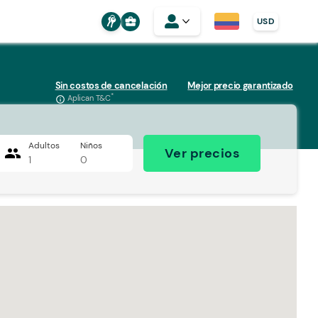
business_center
USD
Sin costos de cancelación
Mejor precio garantizado
*
Aplican T&C
info_outline
Adultos
Niños
people
Ver precios
1
0