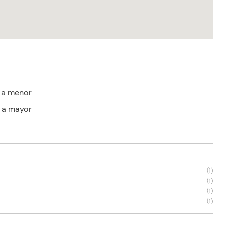
 a menor
 a mayor
s
(
1
)
(
1
)
(
1
)
(
1
)