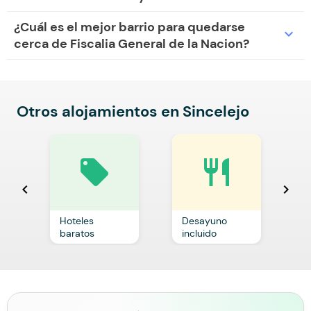
¿Cuál es el mejor barrio para quedarse
expand_more
cerca de Fiscalia General de la Nacion?
Otros alojamientos en Sincelejo
local_offer
restaurant
chevron_left
chevron_right
Hoteles
Desayuno
C
baratos
incluido
p