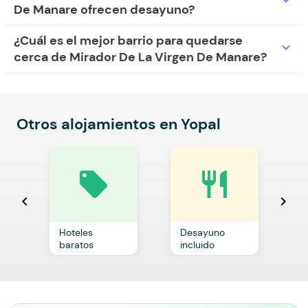
De Manare ofrecen desayuno?
¿Cuál es el mejor barrio para quedarse
expand_more
cerca de Mirador De La Virgen De Manare?
Otros alojamientos en Yopal
local_offer
restaurant
chevron_left
chevron_right
Hoteles
Desayuno
C
baratos
incluido
p