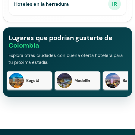
IR
Hoteles en la herradura
Lugares que podrían gustarte de
Colombia
Explora otras ciudades con buena oferta hotelera para
tu próxima estadía.
Bogotá
Medellín
Barran