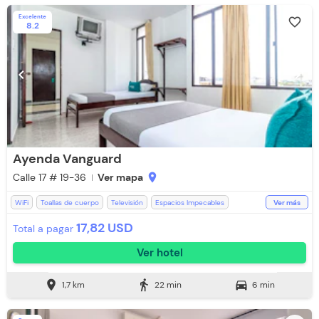
Excelente
favorite_border
8.2
chevron_left
chevron_right
Ayenda Vanguard
Calle 17 # 19-36
Ver mapa
location_on
WiFi
Toallas de cuerpo
Televisión
Espacios Impecables
Ver más
Recepción de 24 horas
Aceptan Niños
Toallas
17,82 USD
Total a pagar
Aceptan Mascotas (Cargo Extra)
Ventilador
Ver hotel
Lavandería (Cargo Extra)
Baño Privado
Botella de agua
location_on
directions_walk
directions_car
1,7 km
22 min
6 min