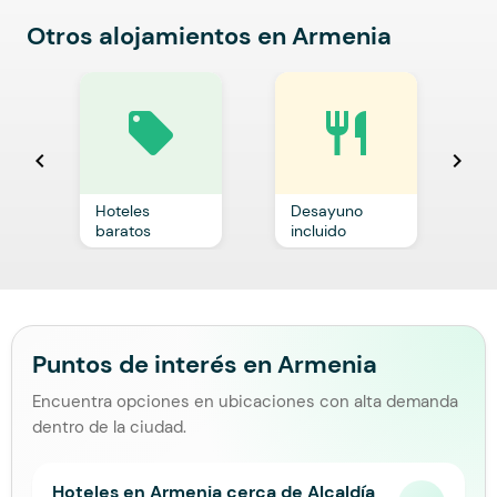
Otros alojamientos en Armenia
local_offer
restaurant
chevron_left
chevron_right
Hoteles
Desayuno
C
baratos
incluido
p
Puntos de interés en Armenia
Encuentra opciones en ubicaciones con alta demanda
dentro de la ciudad.
Hoteles en Armenia cerca de Alcaldía