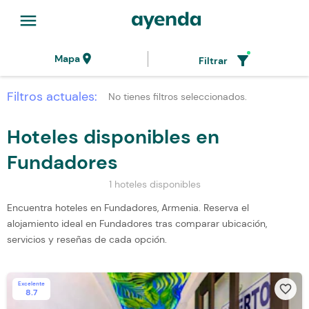
menu
location_on
filter_alt
Mapa
Filtrar
Filtros actuales:
No tienes filtros seleccionados.
Hoteles disponibles en
Fundadores
1 hoteles disponibles
Encuentra hoteles en Fundadores, Armenia. Reserva el
alojamiento ideal en Fundadores tras comparar ubicación,
servicios y reseñas de cada opción.
Excelente
favorite_border
8.7