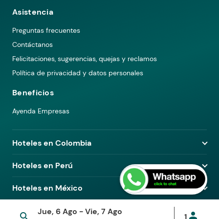
Asistencia
Preguntas frecuentes
Contáctanos
Felicitaciones, sugerencias, quejas y reclamos
Política de privacidad y datos personales
Beneficios
Ayenda Empresas
Hoteles en Colombia
Hoteles en Medellín
Hoteles en Perú
Hoteles en Bogotá
Hoteles en Lima
Hoteles en México
Hoteles en Pereira
Hoteles en Arequipa
Hoteles en Barranquilla
Hoteles en Ciudad de México
Jue, 6 Ago - Vie, 7 Ago
Hoteles en Piura
© 2026 Ayenda. Todos los derechos reservados.
person
search
1
Hoteles en Cali