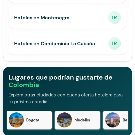
IR
Hoteles en Montenegro
IR
Hoteles en Condominio La Cabaña
Lugares que podrían gustarte de
Colombia
Explora otras ciudades con buena oferta hotelera para
tu próxima estadía.
Bogotá
Medellín
Barran