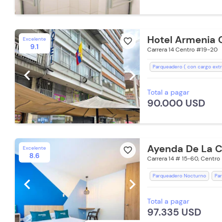
Hotel Armenia 
Excelente
favorite_border
9.1
Carrera 14 Centro #19-20
Parqueadero ( con cargo extr
chevron_left
chevron_right
Recepción de 24 horas
Esc
Total a pagar
Toallas de cuerpo
Televisió
90.000 USD
Room Service
WiFi
Duc
Silla Escritorio
Secador de 
Lavandería (Cargo Extra)
B
Ayenda De La Ca
Excelente
favorite_border
8.6
Carrera 14 # 15-60, Centro
Parqueadero Nocturno
Par
chevron_left
chevron_right
Televisión
Espacios Impeca
Total a pagar
Zona de fumadores
Toalla
97.335 USD
Toallas
Desayuno (Cargo Ex