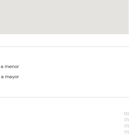
 a menor
 a mayor
s
(
3
)
(
7
)
(
7
)
(
7
)