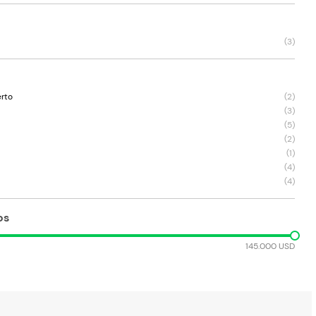
(
3
)
erto
(
2
)
(
3
)
(
5
)
(
2
)
(
1
)
(
4
)
(
4
)
os
145.000 USD