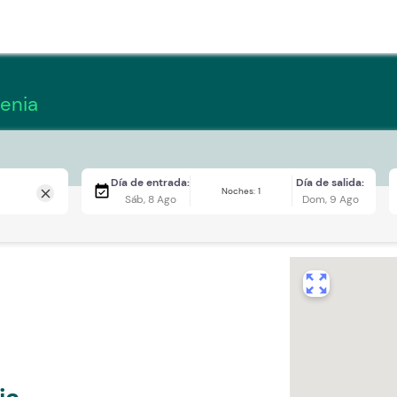
enia
Día de entrada:
Día de salida:
event_available
Noches: 1
close
Sáb, 8 Ago
Dom, 9 Ago
zoom_out_map