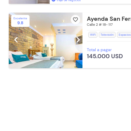
Viaje de negocios
Ayenda San Fe
Excelente
favorite_border
9.8
Calle 2 # 18- 117
WiFi
Televisión
Espacios
chevron_left
chevron_right
Kit de aseo
Ventilador
A
Total a pagar
Baño Privado
Ducha
Toa
145.000 USD