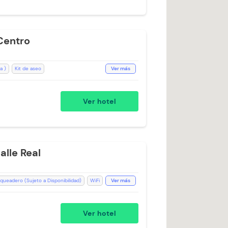
Centro
a )
Kit de aseo
Ver más
ritorio
Zona de fumadores
n
Teléfono
Coworking
Ver hotel
ha
Aceptan Niños
Toallas
pelo
Mini Tienda
Asistencia Medica
año Privado
Televisión con Netflix
lle Real
queadero (Sujeto a Disponibilidad)
WiFi
Ver más
bles
Estación de Café
s de cuerpo
Baño Privado
Ducha
Ver hotel
tra)