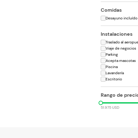
Comidas
Desayuno incluído
Instalaciones
Traslado al aeropu
Viaje de negocios
Parking
Acepta mascotas
Piscina
Lavandería
Escritorio
Rango de preci
51.975 USD