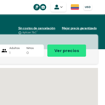
business_center
USD
Sin costos de cancelación
Mejor precio garantizado
*
Aplican T&C
info_outline
Adultos
Niños
people
Ver precios
1
0