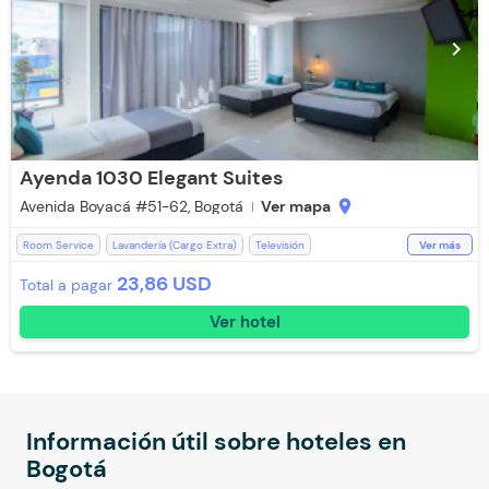
chevron_left
chevron_right
Ayenda 1030 Elegant Suites
Avenida Boyacá #51-62, Bogotá
Ver mapa
location_on
Room Service
Lavandería (Cargo Extra)
Televisión
Ver más
Espacios Impecables
WiFi
Desayuno incluido
Ducha
23,86 USD
Total a pagar
Baño Privado
Recepción de 24 horas
Toallas
Aceptan Niños
Ver hotel
Toallas de cuerpo
Información útil sobre hoteles en
Bogotá