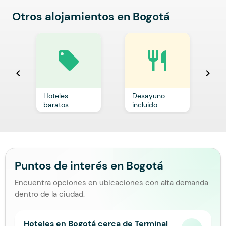
Otros alojamientos en Bogotá
local_offer
restaurant
chevron_left
chevron_right
Hoteles
Desayuno
C
baratos
incluido
p
Puntos de interés en Bogotá
Encuentra opciones en ubicaciones con alta demanda
dentro de la ciudad.
Hoteles en Bogotá cerca de Terminal