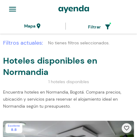
menu
location_on
filter_alt
Mapa
Filtrar
Filtros actuales:
No tienes filtros seleccionados.
Hoteles disponibles en
Normandia
1 hoteles disponibles
Encuentra hoteles en Normandia, Bogotá. Compara precios,
ubicación y servicios para reservar el alojamiento ideal en
Normandia según tu presupuesto.
Excelente
favorite_border
8.8