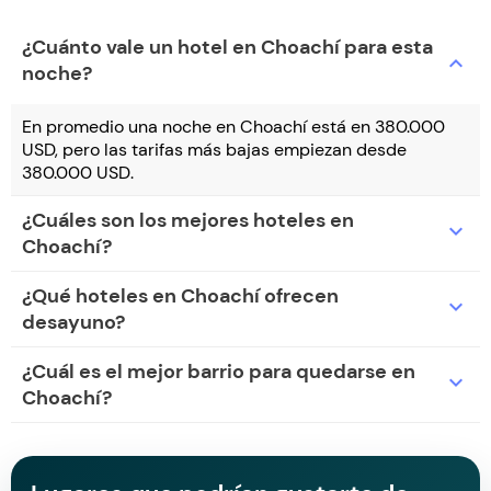
¿Cuánto vale un hotel en Choachí para esta
expand_more
noche?
En promedio una noche en Choachí está en 380.000
USD, pero las tarifas más bajas empiezan desde
380.000 USD.
¿Cuáles son los mejores hoteles en
expand_more
Choachí?
¿Qué hoteles en Choachí ofrecen
expand_more
desayuno?
¿Cuál es el mejor barrio para quedarse en
expand_more
Choachí?