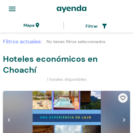
menu
location_on
filter_alt
Mapa
Filtrar
Filtros actuales:
No tienes filtros seleccionados.
Hoteles económicos en
Choachí
1 hoteles disponibles
favorite_border
chevron_left
chevron_right