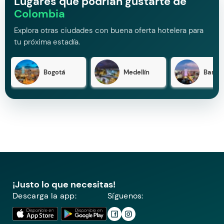
Lugares que podrían gustarte de
Colombia
Explora otras ciudades con buena oferta hotelera para
tu próxima estadía.
Bogotá
Medellín
Barran
¡Justo lo que necesitas!
Descarga la app:
Síguenos: