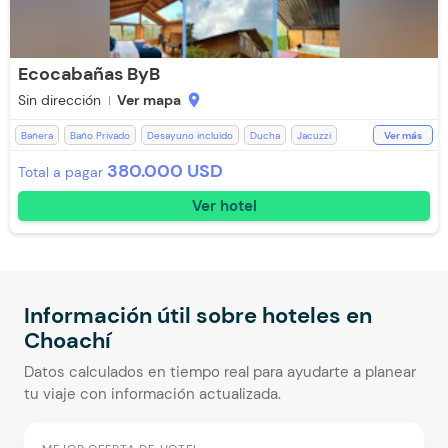
Ecocabañas ByB
Sin dirección
Ver mapa
location_on
Bañera
Baño Privado
Desayuno incluido
Ducha
Jacuzzi
Ver más
Kit de aseo
Parqueadero Nocturno
Televisión
Toallas
380.000 USD
Total a pagar
Toallas de cuerpo
WiFi
Ver hotel
Información útil sobre hoteles en
Choachí
Datos calculados en tiempo real para ayudarte a planear
tu viaje con información actualizada.