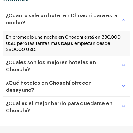
¿Cuánto vale un hotel en Choachí para esta
expand_more
noche?
En promedio una noche en Choachí está en 380.000
USD, pero las tarifas más bajas empiezan desde
380.000 USD.
¿Cuáles son los mejores hoteles en
expand_more
Choachí?
¿Qué hoteles en Choachí ofrecen
expand_more
desayuno?
¿Cuál es el mejor barrio para quedarse en
expand_more
Choachí?