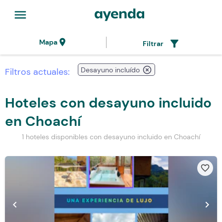
menu
location_on
filter_alt
Mapa
Filtrar
highlight_off
Desayuno incluído
Filtros actuales:
Hoteles con desayuno incluido
en Choachí
1 hoteles disponibles con desayuno incluido en Choachí
favorite_border
chevron_left
chevron_right