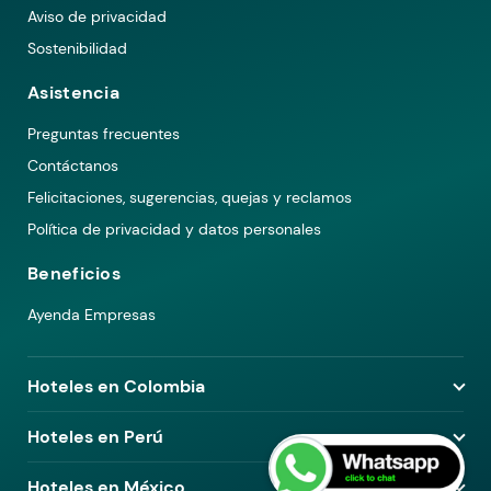
Aviso de privacidad
Sostenibilidad
Asistencia
Preguntas frecuentes
Contáctanos
Felicitaciones, sugerencias, quejas y reclamos
Política de privacidad y datos personales
Beneficios
Ayenda Empresas
Hoteles en Colombia
Hoteles en Medellín
Hoteles en Perú
Hoteles en Bogotá
Hoteles en Lima
Hoteles en México