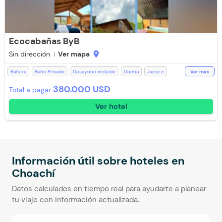
Ecocabañas ByB
Sin dirección
Ver mapa
location_on
Bañera
Baño Privado
Desayuno incluido
Ducha
Jacuzzi
Ver más
Kit de aseo
Parqueadero Nocturno
Televisión
Toallas
380.000 USD
Total a pagar
Toallas de cuerpo
WiFi
Ver hotel
Información útil sobre hoteles en
Choachí
Datos calculados en tiempo real para ayudarte a planear
tu viaje con información actualizada.