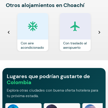
Otros alojamientos en Choachí
ac_unit
local_airport
chevron_left
chevron_right
Con aire
Con traslado al
C
acondicionado
aeropuerto
p
Lugares que podrían gustarte de
Colombia
Explora otras ciudades con buena oferta hotelera para
tu próxima estadía.