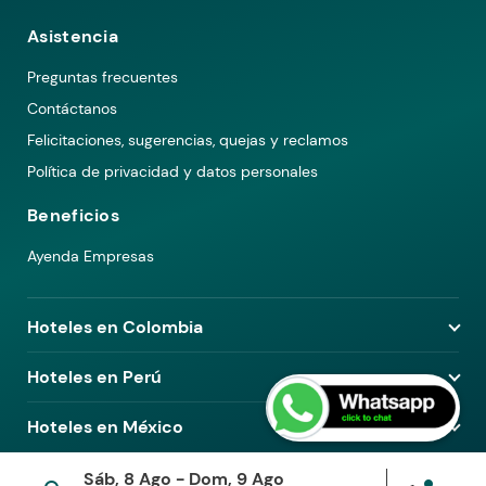
Asistencia
Preguntas frecuentes
Contáctanos
Felicitaciones, sugerencias, quejas y reclamos
Política de privacidad y datos personales
Beneficios
Ayenda Empresas
Hoteles en Colombia
Hoteles en Medellín
Hoteles en Perú
Hoteles en Bogotá
Hoteles en Lima
Hoteles en México
Hoteles en Pereira
Hoteles en Arequipa
Hoteles en Barranquilla
Hoteles en Ciudad de México
Sáb, 8 Ago - Dom, 9 Ago
Hoteles en Piura
© 2026 Ayenda. Todos los derechos reservados.