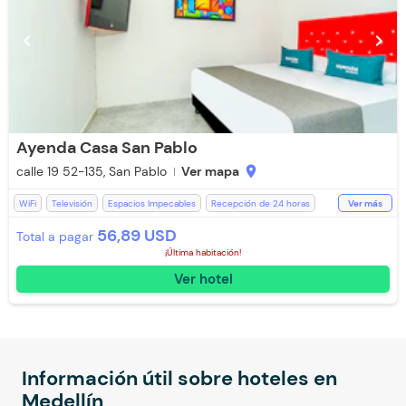
chevron_left
chevron_right
Ayenda Casa San Pablo
calle 19 52-135, San Pablo
Ver mapa
location_on
WiFi
Televisión
Espacios Impecables
Recepción de 24 horas
Ver más
Ventilador
Toallas de cuerpo
Baño Privado
Ducha
Toallas
56,89 USD
Total a pagar
Restaurante
¡Última habitación!
Ver hotel
Información útil sobre hoteles en
Medellín