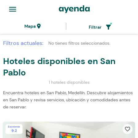
menu
location_on
filter_alt
Mapa
Filtrar
Filtros actuales:
No tienes filtros seleccionados.
Hoteles disponibles en San
Pablo
1 hoteles disponibles
Encuentra hoteles en San Pablo, Medellín. Descubre alojamientos
en San Pablo y revisa servicios, ubicación y comodidades antes
de reservar.
Excelente
favorite_border
9.2