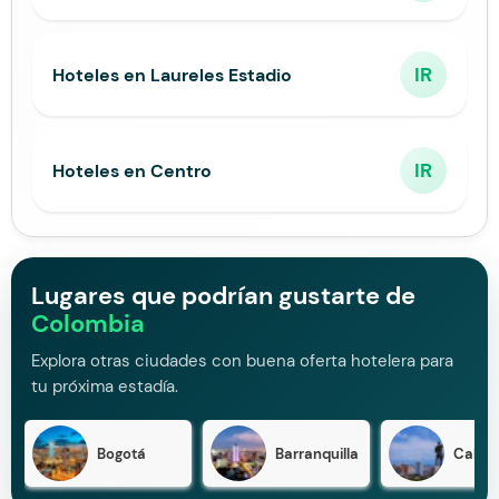
IR
Hoteles en Laureles Estadio
IR
Hoteles en Centro
Lugares que podrían gustarte de
Colombia
Explora otras ciudades con buena oferta hotelera para
tu próxima estadía.
Bogotá
Barranquilla
Cali