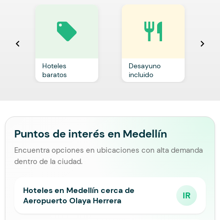
local_offer
restaurant
chevron_left
chevron_right
Hoteles
Desayuno
C
baratos
incluido
p
Puntos de interés en Medellín
Encuentra opciones en ubicaciones con alta demanda
dentro de la ciudad.
Hoteles en Medellín cerca de
IR
Aeropuerto Olaya Herrera