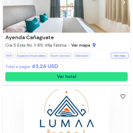
chevron_left
chevron_right
Ayenda Cañaguate
Cra 5 Este No. 1-89, Villa Fátima
Ver mapa
location_on
WiFi
Espacios Impecables
Room Service
Televisión
Ver más
Estación de Café
Mini Bar
Teléfono
Recepción de 24 horas
43,24 USD
Total a pagar
Salón de Eventos
Aire acondicionado
Desayuno incluido
Ver hotel
Lavandería (Cargo Extra)
Piscina
Toallas de cuerpo
Baño Privado
Ducha
Toallas
favorite_border
chevron_left
chevron_right