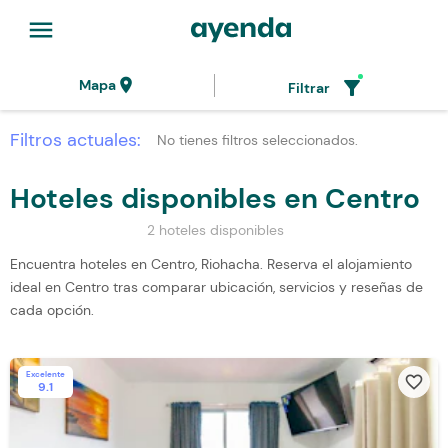
menu
location_on
filter_alt
Mapa
Filtrar
Filtros actuales:
No tienes filtros seleccionados.
Hoteles disponibles en Centro
2 hoteles disponibles
Encuentra hoteles en Centro, Riohacha. Reserva el alojamiento
ideal en Centro tras comparar ubicación, servicios y reseñas de
cada opción.
Excelente
favorite_border
9.1