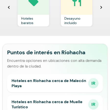
local_offer
restaurant
chevron_left
chevron_right
Hoteles
Desayuno
C
baratos
incluido
p
Puntos de interés en Riohacha
Encuentra opciones en ubicaciones con alta demanda
dentro de la ciudad.
Hoteles en Riohacha cerca de Malecón
IR
Playa
Hoteles en Riohacha cerca de Muelle
IR
Turístico