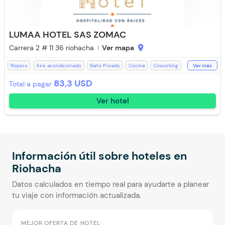
LUMAA HOTEL SAS ZOMAC
Carrera 2 # 11 36 riohacha
Ver mapa
location_on
Ropero
Aire acondicionado
Baño Privado
Cocina
Coworking
Ver más
Desayuno incluido
Espacios Impecables
Estación de Café
83,3 USD
Total a pagar
Mini Tienda
Teléfono
Televisión
Toallas
Aceptan Niños
WiFi
Ver hotel
Información útil sobre hoteles en
Riohacha
Datos calculados en tiempo real para ayudarte a planear
tu viaje con información actualizada.
MEJOR OFERTA DE HOTEL