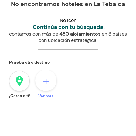
No encontramos hoteles en La Tebaida
No icon
¡Continúa con tu búsqueda!
contamos con más de
450 alojamientos
en 3 países
con ubicación estratégica.
Prueba otro destino
+
person_pin_circle
¡Cerca a ti!
Ver más