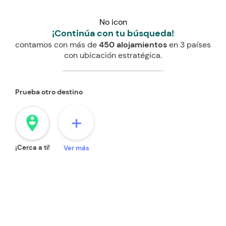
No icon
¡Continúa con tu búsqueda!
contamos con más de
450 alojamientos
en 3 países
con ubicación estratégica.
Prueba otro destino
+
person_pin_circle
¡Cerca a ti!
Ver más