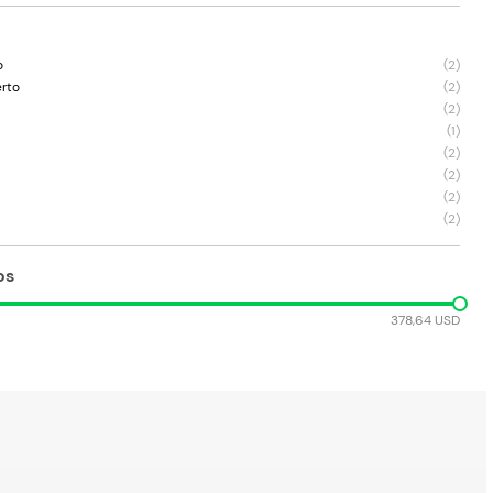
o
(
2
)
erto
(
2
)
(
2
)
(
1
)
(
2
)
(
2
)
(
2
)
(
2
)
os
378,64 USD