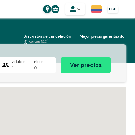
business_center
USD
Sin costos de cancelación
Mejor precio garantizado
*
Aplican T&C
info_outline
Adultos
Niños
people
Ver precios
1
0