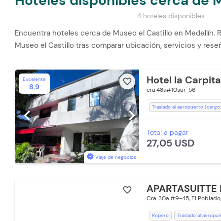
Hoteles disponibles cerca de M
4 hoteles disponibles
Encuentra hoteles cerca de Museo el Castillo en Medellín. R
Museo el Castillo tras comparar ubicación, servicios y res
Hotel la Carpita
Excelente
favorite_border
8.9
cra 48a#10sur-56
Traslado al aeropuerto (cargo
chevron_left
chevron_right
Aire acondicionado
Restau
Total a pagar
Aceptan Mascotas (Cargo Ext
27,05 USD
Aceptan mascotas pequeñas (
Coworking
Estación de Ca
Viaje de negocios
Mini Tienda
Recepción de 
Secador de pelo
Silla Escri
APARTASUITTE 
favorite_border
Toallas de cuerpo
Ducha
Cra. 30a #9-45, El Poblado,
Ropero
Traslado al aeropu