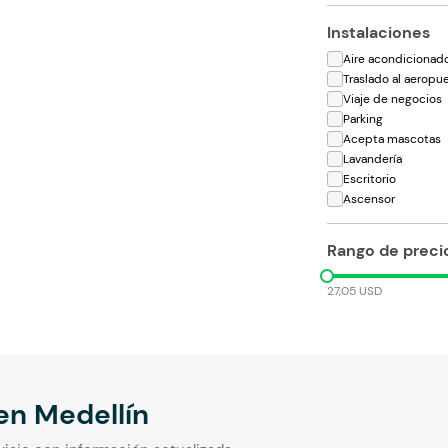
Instalaciones
Aire acondicionad
Traslado al aeropu
Viaje de negocios
Parking
Acepta mascotas
Lavandería
Escritorio
Ascensor
Rango de preci
27,05 USD
 en
Medellín