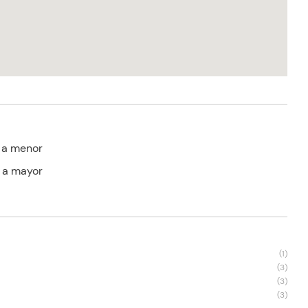
 a menor
 a mayor
s
(
1
)
(
3
)
(
3
)
(
3
)