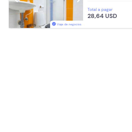
Estación de Café
Teléfono
Total a pagar
Aceptan Niños
Baño Priva
28,64 USD
Viaje de negocios