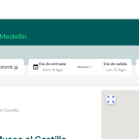
 Medellín
Día de entrada:
Día de salida:
event_available
Noches: 1
close
Dom, 9 Ago
Lun, 10 Ago
zoom_out_map
 Castillo