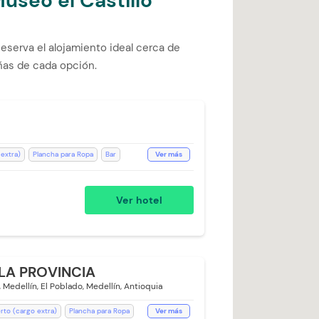
useo el Castillo
eserva el alojamiento ideal cerca de
eñas de cada opción.
 extra)
Plancha para Ropa
Bar
Ver más
rante
WiFi
Espacios Impecables
ra)
Ver hotel
Cargo Extra)
Aceptan Niños
fé
Lavandería (Cargo Extra)
24 horas
Salón de Eventos
torio
Televisión
Toallas
LA PROVINCIA
Room Service
 Medellín, El Poblado, Medellín, Antioquia
erto (cargo extra)
Plancha para Ropa
Ver más