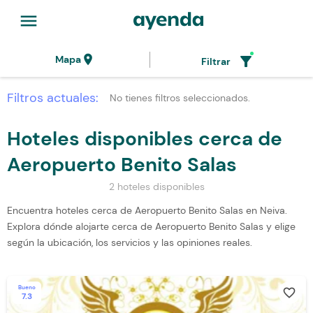
menu
location_on
filter_alt
Mapa
Filtrar
Filtros actuales:
No tienes filtros seleccionados.
Hoteles disponibles cerca de
Aeropuerto Benito Salas
2 hoteles disponibles
Encuentra hoteles cerca de Aeropuerto Benito Salas en Neiva.
Explora dónde alojarte cerca de Aeropuerto Benito Salas y elige
según la ubicación, los servicios y las opiniones reales.
Bueno
favorite_border
7.3