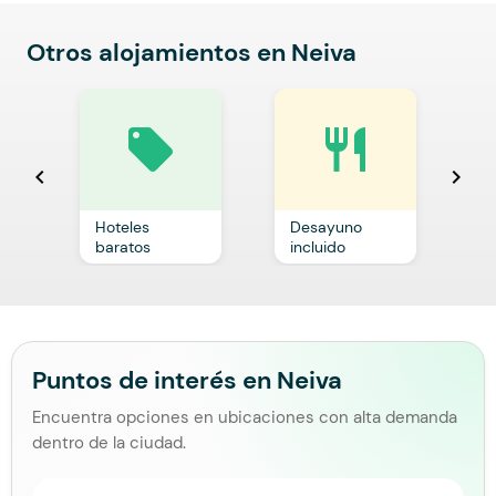
Otros alojamientos en Neiva
local_offer
restaurant
chevron_left
chevron_right
Hoteles
Desayuno
C
baratos
incluido
p
Puntos de interés en Neiva
Encuentra opciones en ubicaciones con alta demanda
dentro de la ciudad.