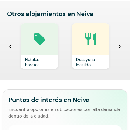
Otros alojamientos en Neiva
local_offer
restaurant
chevron_left
chevron_right
Hoteles
Desayuno
C
baratos
incluido
p
Puntos de interés en Neiva
Encuentra opciones en ubicaciones con alta demanda
dentro de la ciudad.