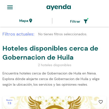
menu
location_on
filter_alt
Mapa
Filtrar
Filtros actuales:
No tienes filtros seleccionados.
Hoteles disponibles cerca de
Gobernacion de Huila
2 hoteles disponibles
Encuentra hoteles cerca de Gobernacion de Huila en Neiva.
Explora dónde alojarte cerca de Gobernacion de Huila y elige
según la ubicación, los servicios y las opiniones reales.
Bueno
favorite_border
7.3