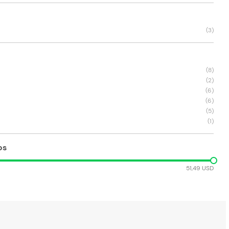
(
3
)
(
8
)
(
2
)
(
6
)
(
6
)
(
5
)
(
1
)
os
51,49 USD