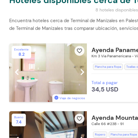
Hoteles disponibles cerca de 
8 hoteles disponibles
Encuentra hoteles cerca de Terminal de Manizales en Palest
de Terminal de Manizales tras comparar ubicación, servicio
Ayenda Paname
Excelente
favorite_border
8.2
Km 3 Via Panamericana - Vi
Plancha para Ropa
Toallas
chevron_left
chevron_right
Espacios Impecables
Estac
Total a pagar
Baño Privado
Ducha
Toa
34,5 USD
Aceptan mascotas pequeñas (
Viaje de negocios
Ayenda Mountai
Bueno
favorite_border
7.4
Calle 66 #23B - 91
Ropero
Plancha para Ropa