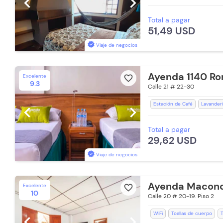
chevron_left
chevron_right
Estación de Café
Recepció
Total a pagar
Ducha
WiFi
Salón de Ju
51,49 USD
Secador de pelo
Lavanderí
Zona de fumadores
Mini Ti
Viaje de negocios
Caja Fuerte
Toallas de cue
Ayenda 1140 Ro
Excelente
favorite_border
9.3
Calle 21 # 22-30
Estación de Café
Lavanderí
chevron_left
chevron_right
Espacios Impecables
WiFi
Total a pagar
Baño Privado
Recepción de
29,62 USD
Toallas
Aceptan Niños
T
Viaje de negocios
Ayenda Macon
Excelente
favorite_border
10
Calle 20 # 20-19. Piso 2
WiFi
Toallas de cuerpo
T
chevron_left
chevron_right