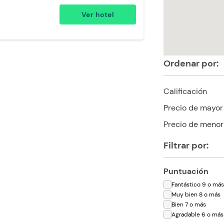
Escritorio
Ducha
Televisión
Ver hotel
 24 horas
Restaurante
Ventilador
oallas de cuerpo
Ordenar por:
Calificación
Precio de mayor
Precio de menor
Filtrar por:
Puntuación
Fantástico 9 o má
Muy bien 8 o más
Bien 7 o más
Agradable 6 o más