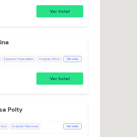
ptan mascotas pequeñas (Cargo Extra)
Ver hotel
ro (Sujeto a Disponibilidad)
WiFi
erpo
ina
Espacios Impecables
Aceptan Niños
Ver más
ritorio
Silla Escritorio
vado
Ducha
Toallas
WiFi
Ver hotel
ón
sa Polty
vice
Aceptan Mascotas
Ver más
alón de Eventos
Botones