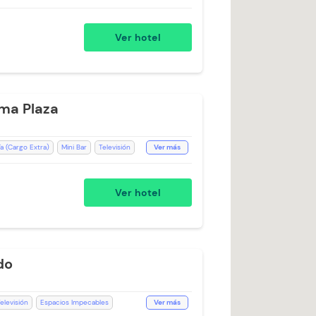
n de 24 horas
Cocina
Baño Privado
egos
Aceptan Niños
Toallas
Ver hotel
a (Cargo Extra)
Desayuno incluido
enda
Parqueadero Externo
rpo
ma Plaza
a (Cargo Extra)
Mini Bar
Televisión
Ver más
Escritorio
Ducha
Teléfono
 24 horas
Aceptan Mascotas
Ver hotel
oallas de cuerpo
do
elevisión
Espacios Impecables
Ver más