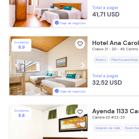
Total a pagar
Toallas
Baño Privado
Ace
41,71 USD
Estación de Café
Parqueade
Restaurante
Toallas de cu
Viaje de negocios
Hotel Ana Carol
Excelente
favorite_border
8.9
Craxxx 21 - 20 - 45, Centro
Ropero
Plancha para Ropa
chevron_left
chevron_right
Recepción de 24 horas
Esc
Total a pagar
Toallas de cuerpo
Baño Pri
32,52 USD
Desayuno incluido
Televisi
Viaje de negocios
Ayenda 1133 Ca
Excelente
favorite_border
8.8
Carrera 20 #22-25
Estación de Café
Room Ser
chevron_left
chevron_right
Lavandería (Cargo Extra)
S