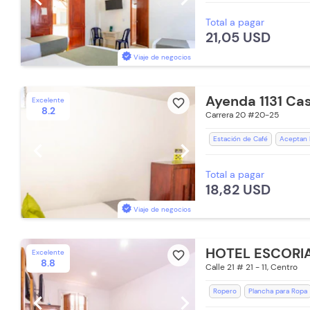
Estación de Café
Recepció
Total a pagar
Aceptan Mascotas (Cargo Ext
21,05 USD
Ducha
Lavandería (Cargo E
Aceptan mascotas pequeñas (
Viaje de negocios
Salón de Eventos
Silla Escr
Ayenda 1131 Ca
Excelente
favorite_border
8.2
Carrera 20 #20-25
Estación de Café
Aceptan 
chevron_left
chevron_right
Televisión
Espacios Impeca
Total a pagar
Baño Privado
Recepción de
18,82 USD
Toallas de cuerpo
Viaje de negocios
HOTEL ESCORI
Excelente
favorite_border
8.8
Calle 21 # 21 - 11, Centro
Ropero
Plancha para Ropa
chevron_left
chevron_right
Recepción de 24 horas
Du