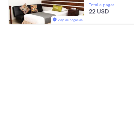
Total a pagar
Espacios Impecables
WiFi
22 USD
Baño Privado
Recepción de
Toallas
Aceptan Niños
T
Viaje de negocios