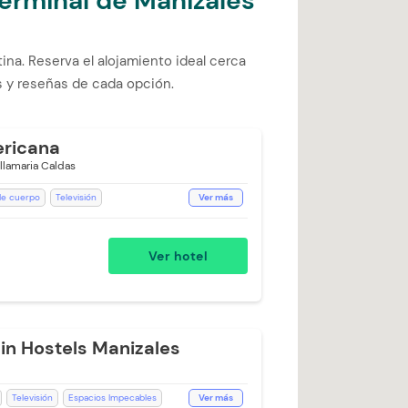
Terminal de Manizales
ina. Reserva el alojamiento ideal cerca
s y reseñas de cada opción.
ricana
llamaria Caldas
 de cuerpo
Televisión
Ver más
ión de Café
Recepción de 24 horas
llas
Lavandería (Cargo Extra)
WiFi
Ver hotel
Cargo Extra)
n Hostels Manizales
Televisión
Espacios Impecables
Ver más