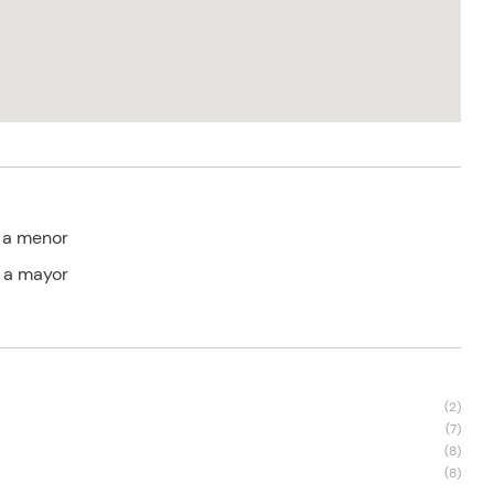
 a menor
 a mayor
s
(
2
)
(
7
)
(
8
)
(
8
)