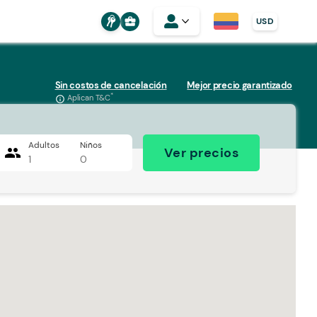
business_center
USD
Sin costos de cancelación
Mejor precio garantizado
*
Aplican T&C
info_outline
Adultos
Niños
people
Ver precios
1
0