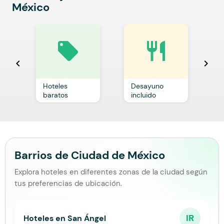
México
local_offer
restaurant
chevron_left
chevron_right
Hoteles
Desayuno
C
baratos
incluido
p
Barrios de Ciudad de México
Explora hoteles en diferentes zonas de la ciudad según
tus preferencias de ubicación.
IR
Hoteles en San Ángel