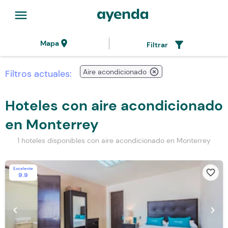
menu
location_on
filter_alt
Mapa
Filtrar
highlight_off
Aire acondicionado
Filtros actuales:
Hoteles con aire acondicionado
en Monterrey
1 hoteles disponibles con aire acondicionado en Monterrey
Excelente
favorite_border
9.9
chevron_left
chevron_right