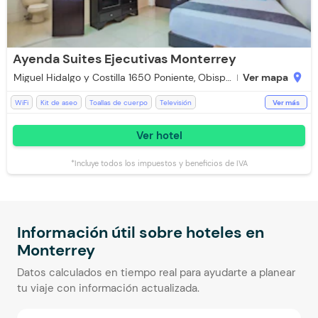
Ayenda Suites Ejecutivas Monterrey
Miguel Hidalgo y Costilla 1650 Poniente, Obispado, 64060 Monterre
Ver mapa
location_on
WiFi
Kit de aseo
Toallas de cuerpo
Televisión
Ver más
Espacios Impecables
Teléfono
Aceptan Niños
Baño Privado
Ver hotel
Ducha
Aire acondicionado
Toallas
*Incluye todos los impuestos y beneficios de IVA
Información útil sobre hoteles en
Monterrey
Datos calculados en tiempo real para ayudarte a planear
tu viaje con información actualizada.