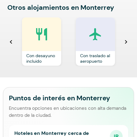
Otros alojamientos en Monterrey
restaurant
local_airport
chevron_left
chevron_right
Con desayuno
Con traslado al
C
incluido
aeropuerto
p
Puntos de interés en Monterrey
Encuentra opciones en ubicaciones con alta demanda
dentro de la ciudad.
Hoteles en Monterrey cerca de
IR