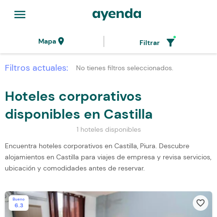
menu
location_on
filter_alt
Mapa
Filtrar
Filtros actuales:
No tienes filtros seleccionados.
Hoteles corporativos
disponibles en Castilla
1 hoteles disponibles
Encuentra hoteles corporativos en Castilla, Piura. Descubre
alojamientos en Castilla para viajes de empresa y revisa servicios,
ubicación y comodidades antes de reservar.
Bueno
favorite_border
6.3