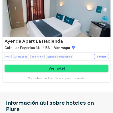
chevron_left
chevron_right
Ayenda Apart La Hacienda
Calle Las Begonias Mz U 136
Ver mapa
location_on
WiFi
Kit de aseo
Televisión
Espacios Impecables
Ver más
Aceptan Niños
Desayuno incluido
Toallas de cuerpo
Ver hotel
Baño Privado
Ducha
Toallas
*La tarifa no incluye IGV ni impuestos locales
Información útil sobre hoteles en
Piura