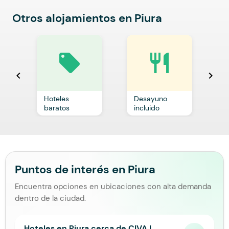
Otros alojamientos en Piura
local_offer
restaurant
chevron_left
chevron_right
Hoteles
Desayuno
C
baratos
incluido
p
Puntos de interés en Piura
Encuentra opciones en ubicaciones con alta demanda
dentro de la ciudad.
Hoteles en Piura cerca de CIVA |