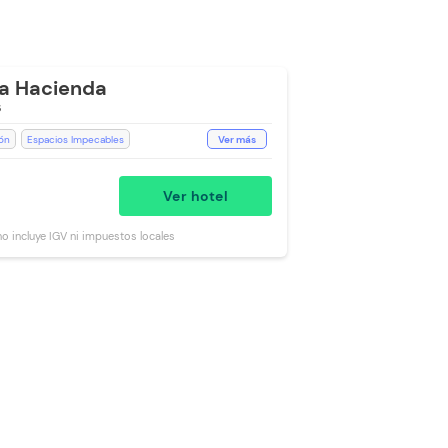
a Hacienda
6
ión
Espacios Impecables
Ver más
ncluido
Toallas de cuerpo
llas
Ver hotel
 no incluye IGV ni impuestos locales