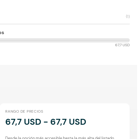
(
1
)
os
67,7 USD
RANGO DE PRECIOS
67,7 USD - 67,7 USD
Desde la opción más accesible hasta la más alta del listado.