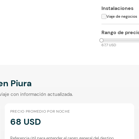
Instalaciones
Viaje de negocios
Rango de preci
67,7 USD
 en
Piura
viaje con información actualizada.
PRECIO PROMEDIO POR NOCHE
68 USD
Referencia útil para entender el rango general del destino.