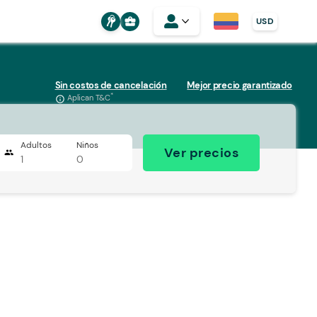
business_center
USD
Sin costos de cancelación
Mejor precio garantizado
*
Aplican T&C
info_outline
Adultos
Niños
Ver precios
people
1
0