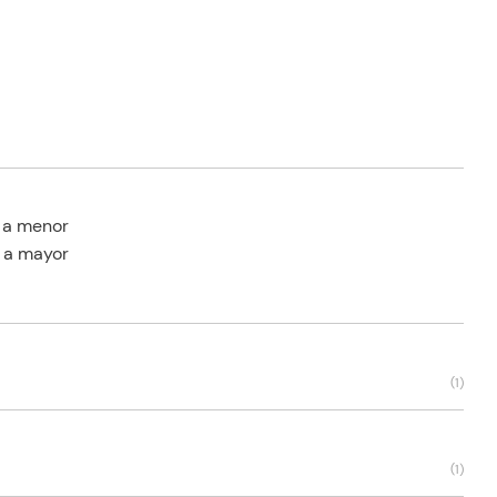
 a menor
 a mayor
(
1
)
(
1
)