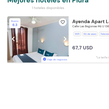
Mejores hoteles en Piura
1 hoteles disponibles
Ayenda Apart L
Bueno
favorite_border
6.3
Calle Las Begonias Mz U 13
WiFi
Kit de aseo
Televis
chevron_left
chevron_right
Aceptan Niños
Desayuno i
Baño Privado
Ducha
Toa
67,7 USD
*La tarifa
Viaje de negocios