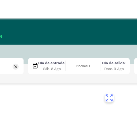
a
Día de entrada:
Día de salida:
event_available
Noches: 1
close
Sáb, 8 Ago
Dom, 9 Ago
zoom_out_map