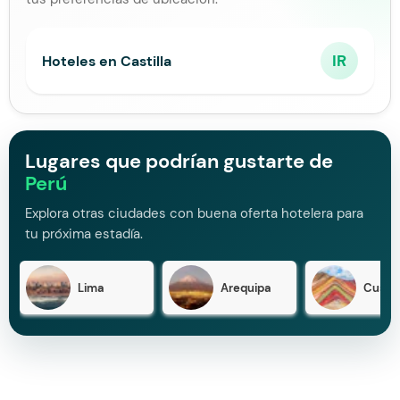
IR
Hoteles en Castilla
Lugares que podrían gustarte de
Perú
Explora otras ciudades con buena oferta hotelera para
tu próxima estadía.
Lima
Arequipa
Cusco