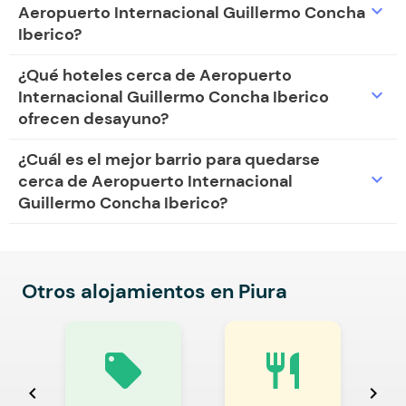
expand_more
Aeropuerto Internacional Guillermo Concha
Iberico?
¿Qué hoteles cerca de Aeropuerto
expand_more
Internacional Guillermo Concha Iberico
ofrecen desayuno?
¿Cuál es el mejor barrio para quedarse
expand_more
cerca de Aeropuerto Internacional
Guillermo Concha Iberico?
Otros alojamientos en Piura
local_offer
restaurant
chevron_left
chevron_right