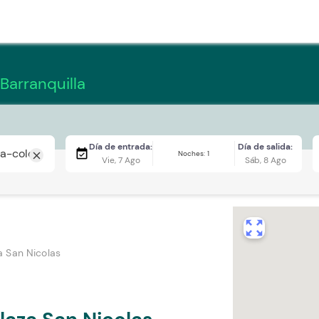
 Barranquilla
Día de entrada:
Día de salida:
event_available
Noches: 1
close
Vie, 7 Ago
Sáb, 8 Ago
zoom_out_map
a San Nicolas