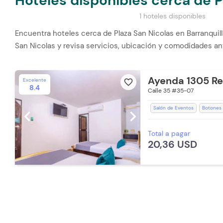
Hoteles disponibles cerca de P
1 hoteles disponibles
Encuentra hoteles cerca de Plaza San Nicolas en Barranquil
San Nicolas y revisa servicios, ubicación y comodidades an
Ayenda 1305 Re
Excelente
favorite_border
8.4
Calle 35 #35-07
Salón de Eventos
Botones
chevron_left
chevron_right
WiFi
Ducha
Baño Privad
Total a pagar
Aire acondicionado
Toallas
20,36 USD
Ventilador
Lavandería (Carg