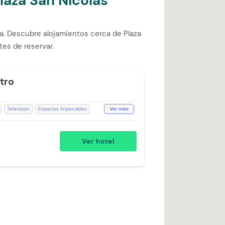
laza San Nicolas
la. Descubre alojamientos cerca de Plaza
tes de reservar.
tro
Televisión
Espacios Impecables
Ver más
o
Recepción de 24 horas
Aceptan Niños
Toallas de cuerpo
Ver hotel
o Extra)