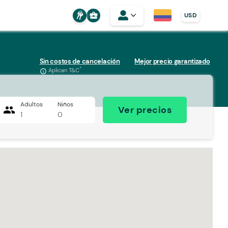
business_center
USD
Sin costos de cancelación
Mejor precio garantizado
*
Aplican T&C
info_outline
Adultos
Niños
people
Ver precios
1
0