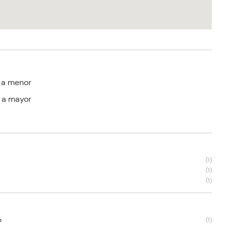
 a menor
 a mayor
(
1
)
(
1
)
(
1
)
o
(
1
)