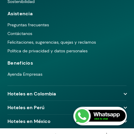
Sostenibilidad
Asistencia
Preguntas frecuentes
Contáctanos
Felicitaciones, sugerencias, quejas y reclamos
Política de privacidad y datos personales
Beneficios
Ayenda Empresas
Hoteles en Colombia
Hoteles en Medellín
Hoteles en Perú
Hoteles en Bogotá
Hoteles en Lima
Hoteles en México
Hoteles en Pereira
Hoteles en Arequipa
Hoteles en Barranquilla
Hoteles en Ciudad de México