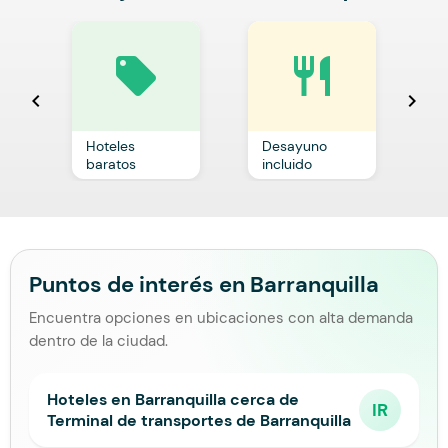
local_offer
restaurant
chevron_left
chevron_right
Hoteles
Desayuno
C
baratos
incluido
p
Puntos de interés en Barranquilla
Encuentra opciones en ubicaciones con alta demanda
dentro de la ciudad.
Hoteles en Barranquilla cerca de
IR
Terminal de transportes de Barranquilla