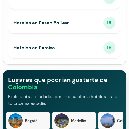
IR
Hoteles en Paseo Bolivar
IR
Hoteles en Paraiso
Lugares que podrían gustarte de
Colombia
Explora otras ciudades con buena oferta hotelera para
tu próxima estadía.
Bogotá
Medellín
Cali