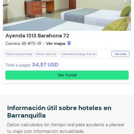
chevron_left
chevron_right
Ayenda 1313 Barahona 72
Carrera 49 #72-19
Ver mapa
location_on
Plancha para Ropa
Room Service
Lavandería (Cargo Extra)
Ver más
Salón de Eventos
Botones
Aire acondicionado
34,57 USD
Total a pagar
Espacios Impecables
WiFi
Desayuno incluido
Ducha
Ver hotel
Televisión
Baño Privado
Teléfono
Recepción de 24 horas
Restaurante
Toallas
Escritorio
Aceptan Niños
Aceptan Mascotas (Cargo Extra)
Toallas de cuerpo
Estación de Café
Silla Escritorio
Información útil sobre hoteles en
Barranquilla
Datos calculados en tiempo real para ayudarte a planear
tu viaje con información actualizada.