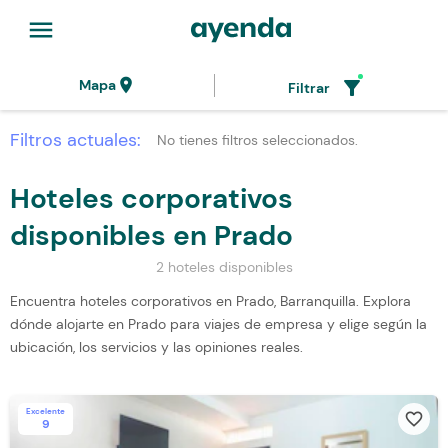
menu
location_on
filter_alt
Mapa
Filtrar
Filtros actuales:
No tienes filtros seleccionados.
Hoteles corporativos
disponibles en Prado
2 hoteles disponibles
Encuentra hoteles corporativos en Prado, Barranquilla. Explora
dónde alojarte en Prado para viajes de empresa y elige según la
ubicación, los servicios y las opiniones reales.
Excelente
favorite_border
9