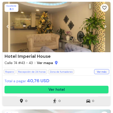
Excelente
favorite_border
8.1
chevron_left
chevron_right
Hotel Imperial House
Calle 74 #43 - 43
Ver mapa
location_on
Ropero
Recepción de 24 horas
Zona de fumadores
Ver más
Estación de Café
Room Service
Bar
Aire acondicionado
40,76 USD
Total a pagar
Lavandería (Cargo Extra)
WiFi
Televisión
Espacios Impecables
Ver hotel
Ducha
Aceptan Mascotas
Aceptan Niños
Caja Fuerte
Parqueadero (Sujeto a Disponibilidad)
location_on
directions_walk
directions_car
0
0
0