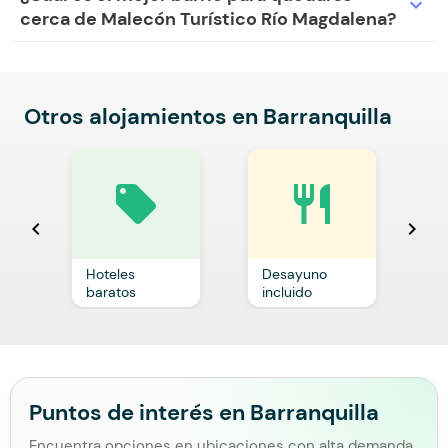
expand_more
cerca de Malecón Turístico Río Magdalena?
Otros alojamientos en Barranquilla
local_offer
restaurant
chevron_left
chevron_right
Hoteles
Desayuno
C
baratos
incluido
p
Puntos de interés en Barranquilla
Encuentra opciones en ubicaciones con alta demanda