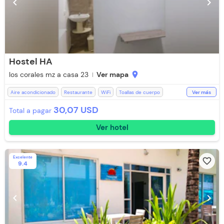
chevron_left
chevron_right
Hostel HA
los corales mz a casa 23
Ver mapa
location_on
Aire acondicionado
Restaurante
WiFi
Toallas de cuerpo
Ver más
Televisión
Espacios Impecables
Ducha
Toallas
Baño Privado
30,07 USD
Total a pagar
Ver hotel
Excelente
favorite_border
9.4
chevron_left
chevron_right