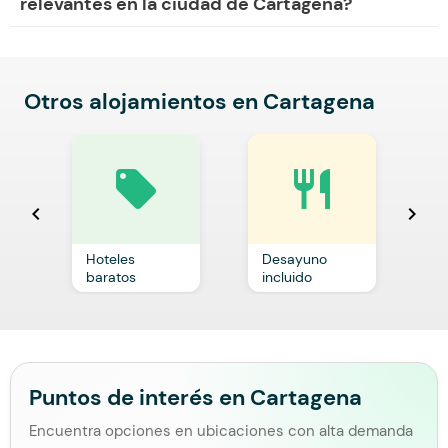
relevantes en la ciudad de Cartagena?
Otros alojamientos en Cartagena
local_offer
restaurant
chevron_left
chevron_right
Hoteles
Desayuno
C
baratos
incluido
p
Puntos de interés en Cartagena
Encuentra opciones en ubicaciones con alta demanda