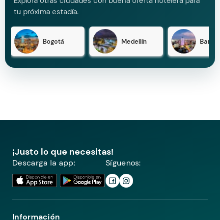
Explora otras ciudades con buena oferta hotelera para
tu próxima estadía.
Bogotá
Medellín
Barran
¡Justo lo que necesitas!
Descarga la app:
Síguenos:
Información