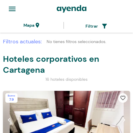
menu
location_on
filter_alt
Mapa
Filtrar
Filtros actuales:
No tienes filtros seleccionados.
Hoteles corporativos en
Cartagena
16 hoteles disponibles
Bueno
favorite_border
7.9
chevron_left
chevron_right