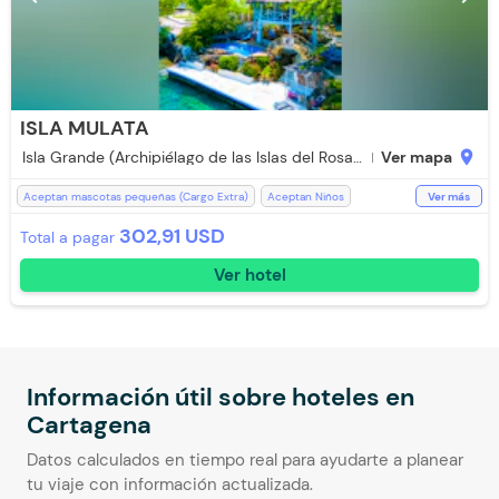
ISLA MULATA
Isla Grande (Archipiélago de las Islas del Rosario) 130019 en Car
Ver mapa
location_on
Aceptan mascotas pequeñas (Cargo Extra)
Aceptan Niños
Ver más
Aire acondicionado
Baño Privado
Bar
Desayuno incluido
302,91 USD
Total a pagar
Jacuzzi
Piscina
Restaurante
Televisión
Toallas
WiFi
Ver hotel
Información útil sobre hoteles en
Cartagena
Datos calculados en tiempo real para ayudarte a planear
tu viaje con información actualizada.