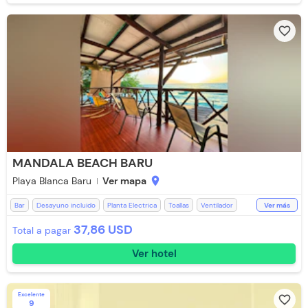
Teléfono
Baño Privado
Recepción de 24 horas
Aire acondicionado
Aceptan Niños
Toallas
Piscina
favorite_border
Restaurante
MANDALA BEACH BARU
Playa Blanca Baru
Ver mapa
location_on
Bar
Desayuno incluido
Planta Electrica
Toallas
Ventilador
Ver más
37,86 USD
Total a pagar
Ver hotel
Excelente
favorite_border
9