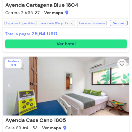
Ayenda Cartagena Blue 1804
Carrera 2 #65-37
Ver mapa
location_on
Espacios Impecables
Lavandería (Cargo Extra)
Aire acondicionado
Ver más
Restaurante
WiFi
Piscina
Escritorio
Ducha
28,64 USD
Total a pagar
Toallas de cuerpo
Baño Privado
Recepción de 24 horas
Ver hotel
Zona de fumadores
Aceptan Niños
Televisión
Toallas
Parqueadero (Sujeto a Disponibilidad)
Silla Escritorio
Aceptan Mascotas (Cargo Extra)
Excelente
favorite_border
8.9
chevron_left
chevron_right
Ayenda Casa Cano 1805
Calle 69 #4 - 53
Ver mapa
location_on