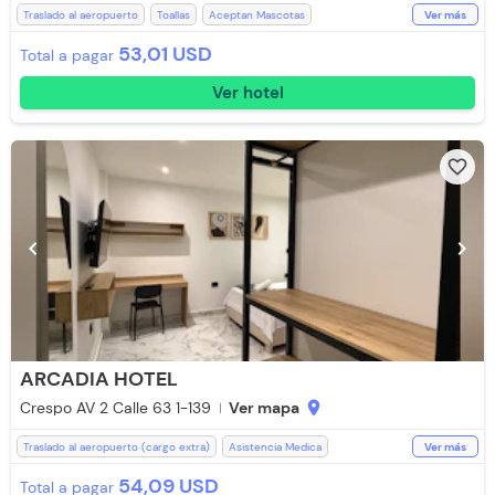
Traslado al aeropuerto
Toallas
Aceptan Mascotas
Ver más
Aire acondicionado
Baño Privado
Bar
Desayuno incluido
53,01 USD
Total a pagar
Kit de aseo
Parqueadero (Sujeto a Disponibilidad)
Piscina
Ver hotel
Restaurante
Televisión
Ventilador
Aceptan Niños
WiFi
favorite_border
chevron_left
chevron_right
ARCADIA HOTEL
Crespo AV 2 Calle 63 1-139
Ver mapa
location_on
Traslado al aeropuerto (cargo extra)
Asistencia Medica
Ver más
Baño Privado
Desayuno incluido
Recepción de 24 horas
54,09 USD
Total a pagar