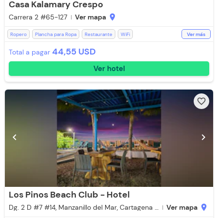
Casa Kalamary Crespo
Carrera 2 #65-127
Ver mapa
location_on
Ropero
Plancha para Ropa
Restaurante
WiFi
Ver más
Toallas de cuerpo
Televisión
Espacios Impecables
Ducha
44,55 USD
Total a pagar
Toallas
Baño Privado
Cocina
Coworking
Ver hotel
Desayuno (Cargo Extra)
Jacuzzi
Kit de aseo
Lavandería (Cargo Extra)
Parqueadero Externo
Parqueadero (Sujeto a Disponibilidad)
Ventilador
favorite_border
Recepción de 24 horas
Zona de fumadores
Aire acondicionado
chevron_left
chevron_right
Los Pinos Beach Club - Hotel
Dg. 2 D #7 #14, Manzanillo del Mar, Cartagena de Indias, Bolívar
Ver mapa
location_on