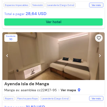
Espacios Impecables
Televisión
Lavandería (Cargo Extra)
Ver más
Aire acondicionado
WiFi
Parqueadero (Sujeto a Disponibilidad)
28,64 USD
Total a pagar
Escritorio
Ducha
Toallas de cuerpo
Baño Privado
Ver hotel
Recepción de 24 horas
Zona de fumadores
Aceptan Niños
Toallas
Estación de Café
Aceptan Mascotas (Cargo Extra)
Excelente
favorite_border
10
chevron_left
chevron_right
Ayenda Isla de Manga
Manga av. asamblea cc22#27-95
Ver mapa
location_on
Ropero
Plancha para Ropa
Lavandería (Cargo Extra)
Ver más
Baño Privado
Ducha
Toallas
WiFi
Toallas de cuerpo