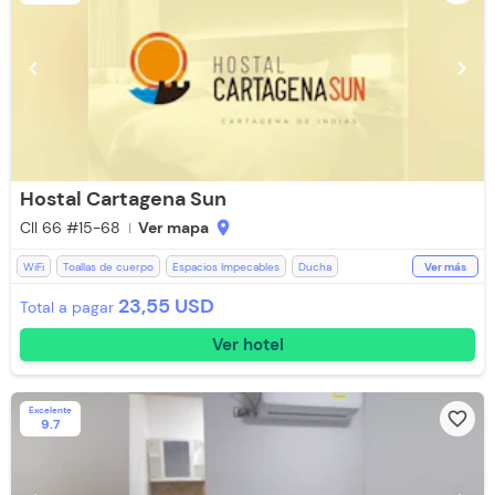
chevron_left
chevron_right
Hostal Cartagena Sun
Cll 66 #15-68
Ver mapa
location_on
WiFi
Toallas de cuerpo
Espacios Impecables
Ducha
Ver más
Aceptan Niños
Aire acondicionado
Ventilador
Toallas
23,55 USD
Total a pagar
Televisión
Televisión con Netflix
Ver hotel
Excelente
favorite_border
9.7