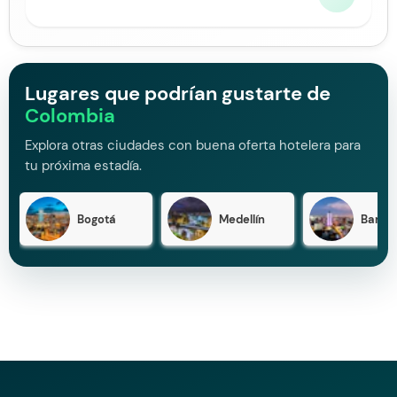
Lugares que podrían gustarte de
Colombia
Explora otras ciudades con buena oferta hotelera para
tu próxima estadía.
Bogotá
Medellín
Barran