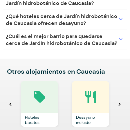
Jardín hidrobotánico de Caucasia?
¿Qué hoteles cerca de Jardín hidrobotánico
expand_more
de Caucasia ofrecen desayuno?
¿Cuál es el mejor barrio para quedarse
expand_more
cerca de Jardín hidrobotánico de Caucasia?
Otros alojamientos en Caucasia
local_offer
restaurant
chevron_left
chevron_right
Hoteles
Desayuno
C
baratos
incluido
p