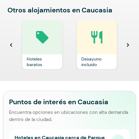
Otros alojamientos en Caucasia
local_offer
restaurant
chevron_left
chevron_right
Hoteles
Desayuno
C
baratos
incluido
p
Puntos de interés en Caucasia
Encuentra opciones en ubicaciones con alta demanda
dentro de la ciudad.
Hoteles en Caucasia cerca de Parque