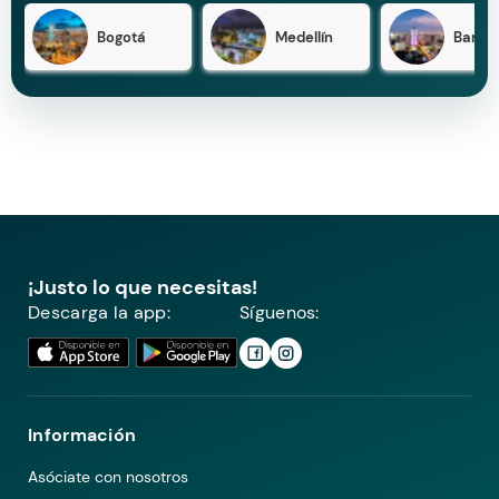
Bogotá
Medellín
Barran
¡Justo lo que necesitas!
Descarga la app:
Síguenos:
Información
Asóciate con nosotros