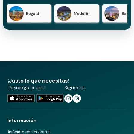
Bogotá
Medellín
Barran
¡Justo lo que necesitas!
Descarga la app:
Síguenos:
Información
Asóciate con nosotros