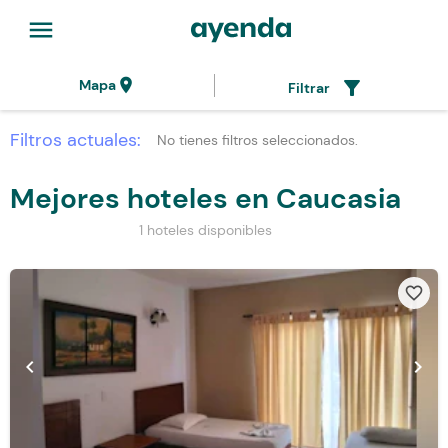
menu
location_on
filter_alt
Mapa
Filtrar
Filtros actuales:
No tienes filtros seleccionados.
Mejores hoteles en Caucasia
1 hoteles disponibles
favorite_border
chevron_left
chevron_right