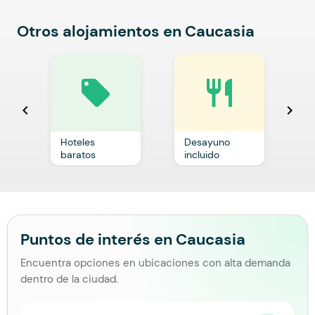
Otros alojamientos en Caucasia
local_offer
restaurant
chevron_left
chevron_right
Hoteles
Desayuno
C
baratos
incluido
p
Puntos de interés en Caucasia
Encuentra opciones en ubicaciones con alta demanda
dentro de la ciudad.