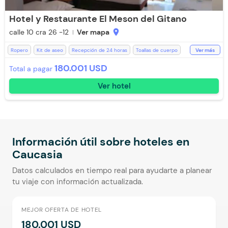
Hotel y Restaurante El Meson del Gitano
calle 10 cra 26 -12
Ver mapa
location_on
Ropero
Kit de aseo
Recepción de 24 horas
Toallas de cuerpo
Ver más
Televisión
Room Service
180.001 USD
Total a pagar
Aceptan mascotas pequeñas (Cargo Extra)
Aceptan Niños
Ver hotel
Aire acondicionado
Piscina
Lavandería (Cargo Extra)
Desayuno incluido
Baño Privado
WiFi
Aceptan Mascotas (Cargo Extra)
Información útil sobre hoteles en
Caucasia
Datos calculados en tiempo real para ayudarte a planear
tu viaje con información actualizada.
MEJOR OFERTA DE HOTEL
180.001 USD