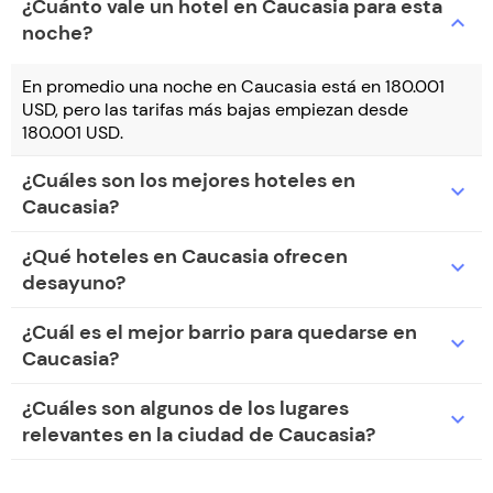
¿Cuánto vale un hotel en Caucasia para esta
expand_more
noche?
En promedio una noche en Caucasia está en 180.001
USD, pero las tarifas más bajas empiezan desde
180.001 USD.
¿Cuáles son los mejores hoteles en
expand_more
Caucasia?
¿Qué hoteles en Caucasia ofrecen
expand_more
desayuno?
¿Cuál es el mejor barrio para quedarse en
expand_more
Caucasia?
¿Cuáles son algunos de los lugares
expand_more
relevantes en la ciudad de Caucasia?