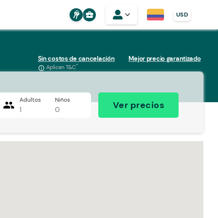
business_center
USD
Sin costos de cancelación
Mejor precio garantizado
*
Aplican T&C
info_outline
Adultos
Niños
people
Ver precios
1
0