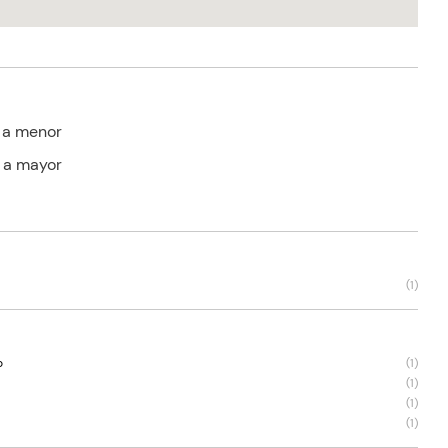
 a menor
 a mayor
(
1
)
o
(
1
)
(
1
)
(
1
)
(
1
)