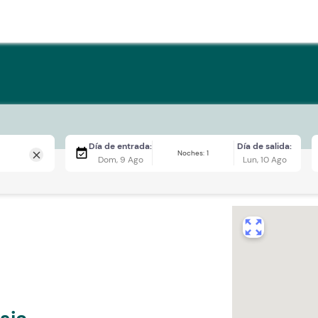
Día de entrada:
Día de salida:
event_available
Noches: 1
close
Dom, 9 Ago
Lun, 10 Ago
zoom_out_map