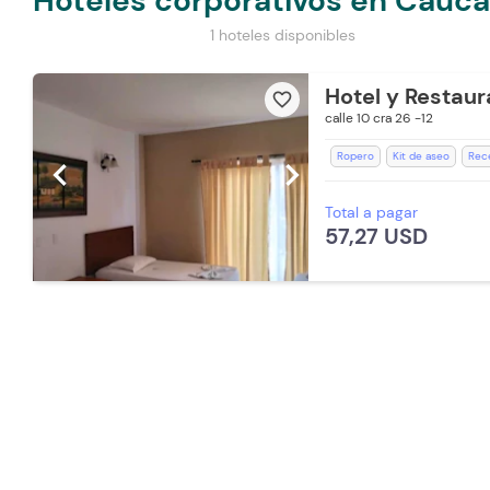
Hoteles corporativos en Cauca
1 hoteles disponibles
Hotel y Restaur
favorite_border
calle 10 cra 26 -12
Ropero
Kit de aseo
Rec
chevron_left
chevron_right
Televisión
Room Service
Total a pagar
Aceptan mascotas pequeñas (
57,27 USD
Aire acondicionado
Piscina
Desayuno incluido
Baño Pr
Aceptan Mascotas (Cargo Ext