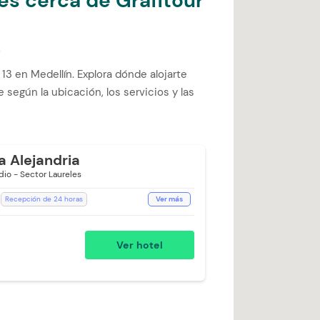
es cerca de Grafitour
s
3 en Medellín. Explora dónde alojarte
 según la ubicación, los servicios y las
a Alejandria
dio - Sector Laureles
Recepción de 24 horas
Ver más
ón de Café
Room Service
ería (Cargo Extra)
WiFi
Ver hotel
 Impecables
Ducha
Toallas