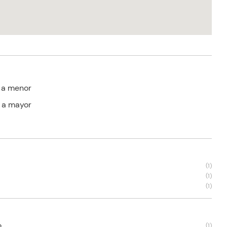
 a menor
 a mayor
(
1
)
(
1
)
(
1
)
o
(
1
)