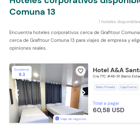
Hoteles corporativos disponibl
Comuna 13
1 hoteles disponible
Encuentra hoteles corporativos cerca de Grafitour Comuna 1
cerca de Grafitour Comuna 13 para viajes de empresa y elige
opiniones reales.
Hotel A&A Sant
Excelente
favorite_border
8.3
Cra 77C #48-91 Barrio Esta
Baño Privado
Caja Fuerte
chevron_left
chevron_right
Zona de fumadores
Estaci
Total a pagar
Aire acondicionado
Lavand
60,58 USD
Toallas de cuerpo
Espacios
Viaje de negocios