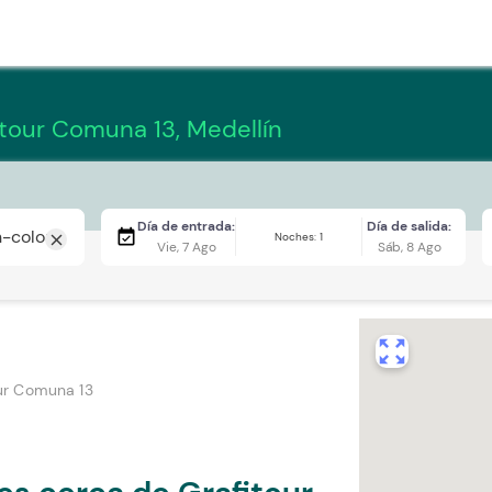
itour Comuna 13, Medellín
Día de entrada:
Día de salida:
event_available
Noches: 1
close
Vie, 7 Ago
Sáb, 8 Ago
zoom_out_map
ur Comuna 13