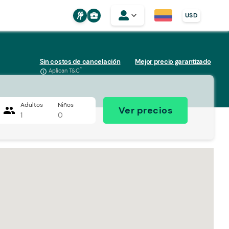
business_center
USD
Sin costos de cancelación
Mejor precio garantizado
*
Aplican T&C
info_outline
Adultos
Niños
people
Ver precios
1
0