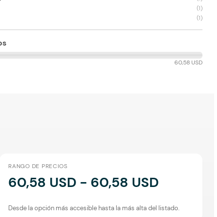
(
1
)
(
1
)
os
60,58 USD
RANGO DE PRECIOS
60,58 USD - 60,58 USD
Desde la opción más accesible hasta la más alta del listado.