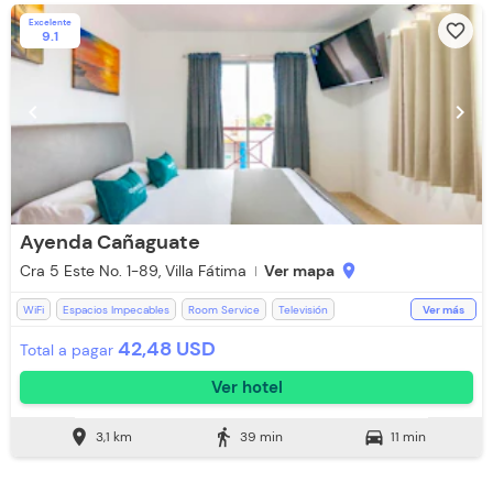
Excelente
favorite_border
9.1
chevron_left
chevron_right
Ayenda Cañaguate
Cra 5 Este No. 1-89, Villa Fátima
Ver mapa
location_on
WiFi
Espacios Impecables
Room Service
Televisión
Ver más
Estación de Café
Mini Bar
Teléfono
Recepción de 24 horas
42,48 USD
Total a pagar
Salón de Eventos
Aire acondicionado
Desayuno incluido
Ver hotel
Lavandería (Cargo Extra)
Piscina
Toallas de cuerpo
Baño Privado
Ducha
Toallas
location_on
directions_walk
directions_car
3,1 km
39 min
11 min