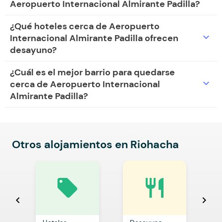
Aeropuerto Internacional Almirante Padilla?
¿Qué hoteles cerca de Aeropuerto
expand_more
Internacional Almirante Padilla ofrecen
desayuno?
¿Cuál es el mejor barrio para quedarse
expand_more
cerca de Aeropuerto Internacional
Almirante Padilla?
Otros alojamientos en Riohacha
local_offer
restaurant
chevron_left
chevron_right