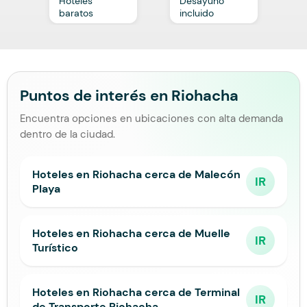
Hoteles
Desayuno
C
baratos
incluido
p
Puntos de interés en Riohacha
Encuentra opciones en ubicaciones con alta demanda
dentro de la ciudad.
Hoteles en Riohacha cerca de Malecón
IR
Playa
Hoteles en Riohacha cerca de Muelle
IR
Turístico
Hoteles en Riohacha cerca de Terminal
IR
de Transporte Riohacha