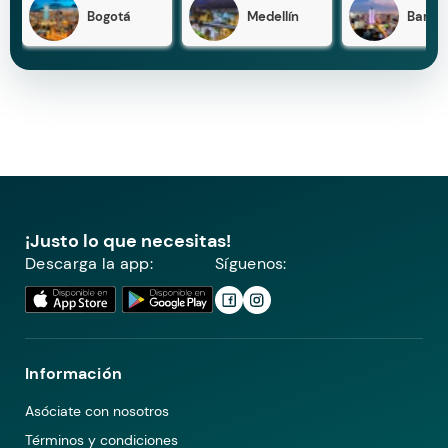
Bogotá
Medellín
Barran
¡Justo lo que necesitas!
Descarga la app:
Síguenos:
Información
Asóciate con nosotros
Términos y condiciones