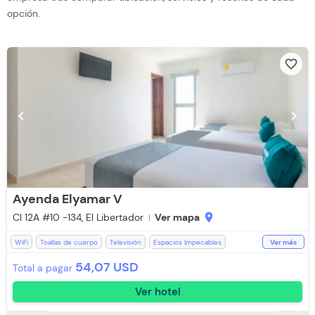
opción.
favorite_border
chevron_left
chevron_right
Ayenda Elyamar V
Cl 12A #10 -134, El Libertador
Ver mapa
location_on
WiFi
Toallas de cuerpo
Televisión
Espacios Impecables
Ver más
Estación de Café
Teléfono
Recepción de 24 horas
54,07 USD
Total a pagar
Room Service
Baño Privado
Ducha
Desayuno incluido
Ver hotel
Aire acondicionado
Toallas
Piscina