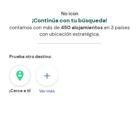
No icon
¡Continúa con tu búsqueda!
contamos con más de
450 alojamientos
en 3 países
con ubicación estratégica.
Prueba otro destino
+
person_pin_circle
¡Cerca a ti!
Ver más