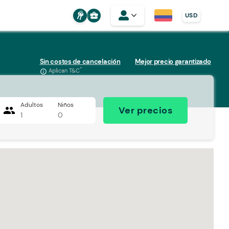
business_center
USD
Sin costos de cancelación
Mejor precio garantizado
*
Aplican T&C
info_outline
Adultos
Niños
people
Ver precios
1
0