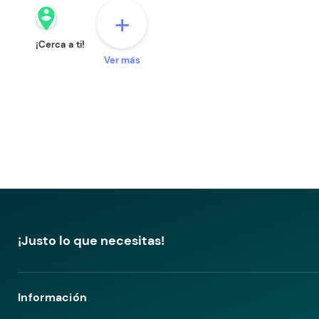
person_pin_circle
+
¡Cerca a ti!
Ver más
¡Justo lo que necesitas!
Información