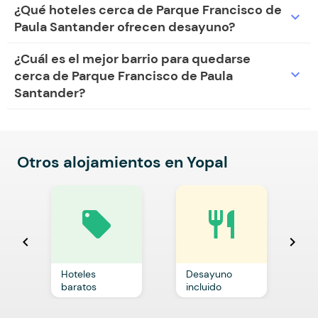
¿Qué hoteles cerca de Parque Francisco de
expand_more
Paula Santander ofrecen desayuno?
¿Cuál es el mejor barrio para quedarse
expand_more
cerca de Parque Francisco de Paula
Santander?
Otros alojamientos en Yopal
local_offer
restaurant
chevron_left
chevron_right
Hoteles
Desayuno
C
baratos
incluido
p