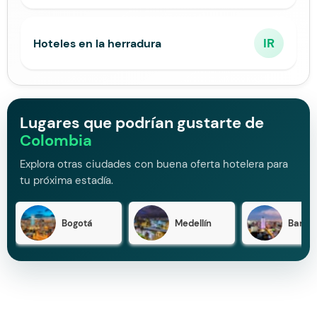
IR
Hoteles en la herradura
Lugares que podrían gustarte de
Colombia
Explora otras ciudades con buena oferta hotelera para
tu próxima estadía.
Bogotá
Medellín
Barran