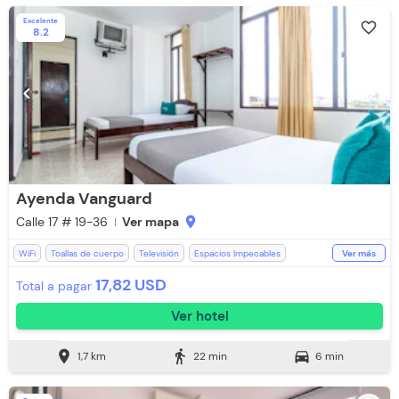
Excelente
favorite_border
8.2
chevron_left
chevron_right
Ayenda Vanguard
Calle 17 # 19-36
Ver mapa
location_on
WiFi
Toallas de cuerpo
Televisión
Espacios Impecables
Ver más
Recepción de 24 horas
Aceptan Niños
Toallas
17,82 USD
Total a pagar
Aceptan Mascotas (Cargo Extra)
Ventilador
Ver hotel
Lavandería (Cargo Extra)
Baño Privado
Botella de agua
location_on
directions_walk
directions_car
1,7 km
22 min
6 min