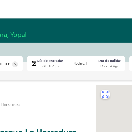
ra, Yopal
Día de entrada:
Día de salida:
event_available
Noches: 1
close
Sáb, 8 Ago
Dom, 9 Ago
zoom_out_map
 Herradura