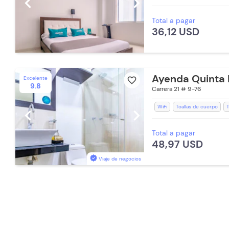
chevron_left
chevron_right
Recepción de 24 horas
Ac
Total a pagar
Ventilador
Aceptan Mascot
36,12 USD
Lavandería (Cargo Extra)
Ayenda Quinta 
Excelente
favorite_border
9.8
Carrera 21 # 9-76
WiFi
Toallas de cuerpo
T
chevron_left
chevron_right
Estación de Café
Teléfono
Total a pagar
Baño Privado
Ducha
Min
48,97 USD
Lavandería (Cargo Extra)
D
Viaje de negocios