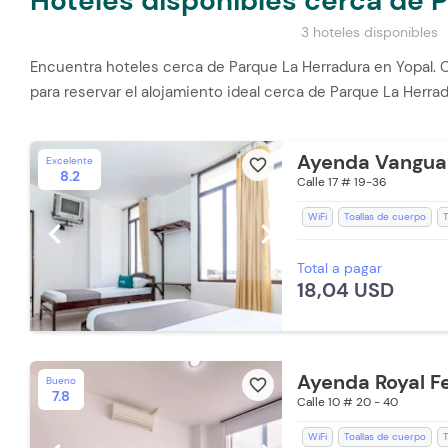
Hoteles disponibles cerca de 
3 hoteles disponibles
Encuentra hoteles cerca de Parque La Herradura en Yopal. 
para reservar el alojamiento ideal cerca de Parque La Herr
Ayenda Vangua
Excelente
favorite_border
8.2
Calle 17 # 19-36
WiFi
Toallas de cuerpo
T
chevron_left
chevron_right
Recepción de 24 horas
Ac
Total a pagar
Aceptan Mascotas (Cargo Ext
18,04 USD
Lavandería (Cargo Extra)
B
Ayenda Royal F
Bueno
favorite_border
7.8
Calle 10 # 20 - 40
WiFi
Toallas de cuerpo
T