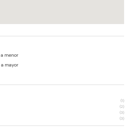
 a menor
 a mayor
s
(
1
)
(
2
)
(
3
)
(
3
)