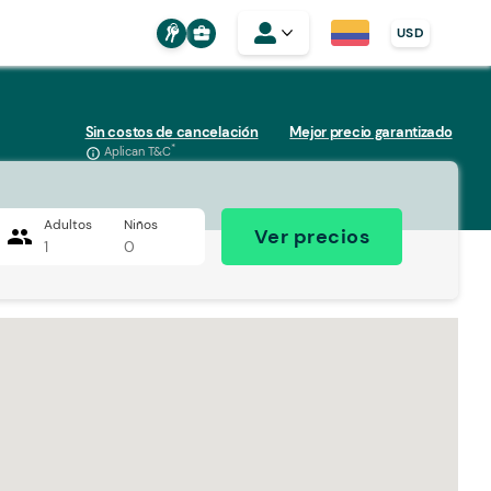
business_center
USD
Sin costos de cancelación
Mejor precio garantizado
*
Aplican T&C
info_outline
Adultos
Niños
people
Ver precios
1
0