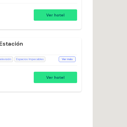
eptan Niños
Baño Privado
Toallas
as
Aire acondicionado
Piscina
Ver hotel
Estación
elevisión
Espacios Impecables
Ver más
Recepción de 24 horas
i Bar
Aceptan Mascotas
Toallas
Ver hotel
esayuno incluido