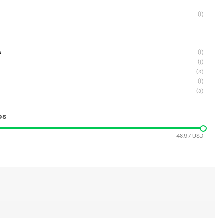
(
1
)
o
(
1
)
(
1
)
(
3
)
(
1
)
(
3
)
os
48,97 USD