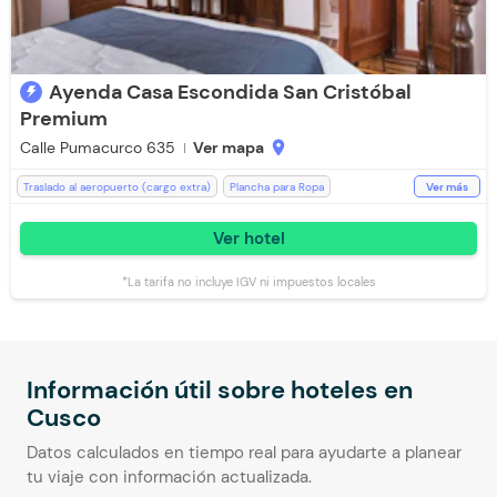
Ayenda Casa Escondida San Cristóbal
Premium
Calle Pumacurco 635
Ver mapa
location_on
Traslado al aeropuerto (cargo extra)
Plancha para Ropa
Ver más
Parqueadero (Sujeto a Disponibilidad)
WiFi
Kit de aseo
Ver hotel
Toallas de cuerpo
Televisión
Espacios Impecables
Estación de Café
Teléfono
Recepción de 24 horas
*La tarifa no incluye IGV ni impuestos locales
Zona de fumadores
Aceptan Niños
Baño Privado
Ducha
Caja Fuerte
Toallas
Secador de pelo
Lavandería (Cargo Extra)
Desayuno incluido
Calefaccion
Mini Tienda
Escritorio
Información útil sobre hoteles en
Cusco
Datos calculados en tiempo real para ayudarte a planear
tu viaje con información actualizada.