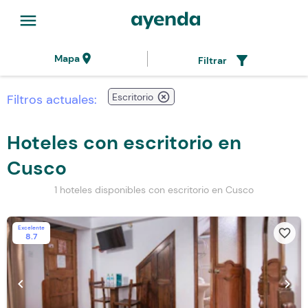
menu
location_on
filter_alt
Mapa
Filtrar
highlight_off
Escritorio
Filtros actuales:
Hoteles con escritorio en
Cusco
1 hoteles disponibles con escritorio en Cusco
Excelente
favorite_border
8.7
chevron_left
chevron_right