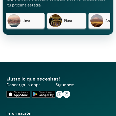
tu próxima estadía.
Lima
Piura
Arequ
¡Justo lo que necesitas!
Descarga la app:
Síguenos:
Información