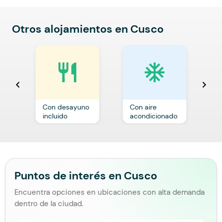
Otros alojamientos en Cusco
restaurant
ac_unit
chevron_left
chevron_right
Con desayuno
Con aire
C
incluido
acondicionado
a
Puntos de interés en Cusco
Encuentra opciones en ubicaciones con alta demanda
dentro de la ciudad.