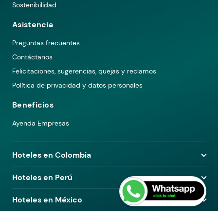
Sostenibilidad
Asistencia
Preguntas frecuentes
Contáctanos
Felicitaciones, sugerencias, quejas y reclamos
Política de privacidad y datos personales
Beneficios
Ayenda Empresas
Hoteles en Colombia
Hoteles en Medellín
Hoteles en Perú
Hoteles en Bogotá
Hoteles en Lima
Hoteles en México
Hoteles en Pereira
Hoteles en Arequipa
Hoteles en Barranquilla
Hoteles en Ciudad de México