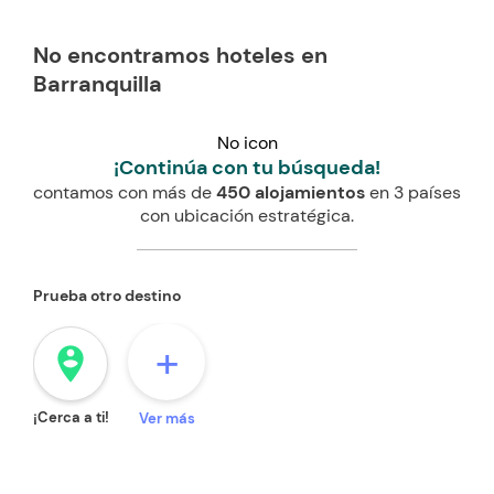
No encontramos hoteles en
Barranquilla
No icon
¡Continúa con tu búsqueda!
contamos con más de
450 alojamientos
en 3 países
con ubicación estratégica.
Prueba otro destino
+
person_pin_circle
¡Cerca a ti!
Ver más