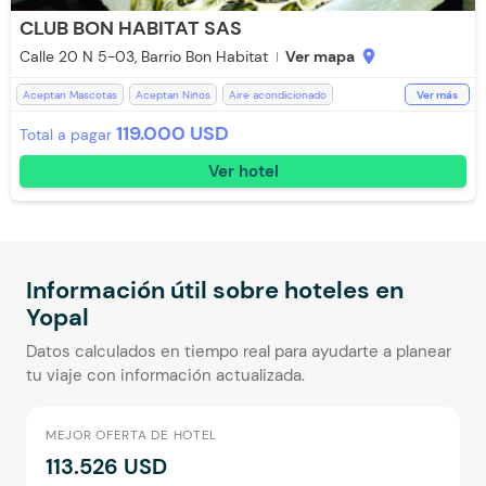
CLUB BON HABITAT SAS
Calle 20 N 5-03, Barrio Bon Habitat
Ver mapa
location_on
Aceptan Mascotas
Aceptan Niños
Aire acondicionado
Ver más
Baño Privado
Cocina
Espacios Impecables
Estación de Café
119.000 USD
Total a pagar
Parqueadero Externo
Parqueadero Nocturno
Piscina
Ver hotel
Recepción de 24 horas
Salón de Juegos
Toallas
Toallas de cuerpo
WiFi
Zona de fumadores
Información útil sobre hoteles en
Yopal
Datos calculados en tiempo real para ayudarte a planear
tu viaje con información actualizada.
MEJOR OFERTA DE HOTEL
113.526 USD