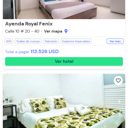
Ayenda Royal Fenix
Calle 10 # 20 - 40
Ver mapa
location_on
WiFi
Toallas de cuerpo
Televisión
Espacios Impecables
Ver más
Recepción de 24 horas
Aceptan Niños
Baño Privado
Toallas
113.526 USD
Total a pagar
Ventilador
Aceptan Mascotas
Aire acondicionado
Piscina
Ver hotel
Lavandería (Cargo Extra)
favorite_border
chevron_left
chevron_right