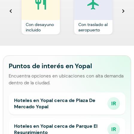
restaurant
local_airport
chevron_left
chevron_right
Con desayuno
Con traslado al
C
incluido
aeropuerto
p
Puntos de interés en Yopal
Encuentra opciones en ubicaciones con alta demanda
dentro de la ciudad.
Hoteles en Yopal cerca de Plaza De
IR
Mercado Yopal
Hoteles en Yopal cerca de Parque El
IR
Resurgimiento