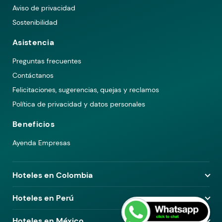
Aviso de privacidad
Sostenibilidad
Asistencia
Preguntas frecuentes
Contáctanos
Felicitaciones, sugerencias, quejas y reclamos
Política de privacidad y datos personales
Beneficios
Ayenda Empresas
Hoteles en Colombia
Hoteles en Medellín
Hoteles en Perú
Hoteles en Bogotá
Hoteles en Lima
Hoteles en México