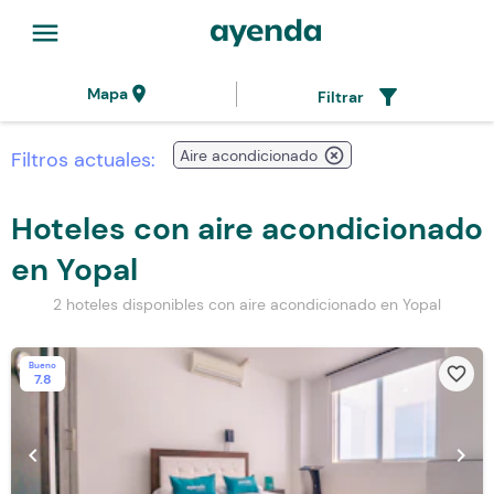
menu
location_on
filter_alt
Mapa
Filtrar
highlight_off
Aire acondicionado
Filtros actuales:
Hoteles con aire acondicionado
en Yopal
2 hoteles disponibles con aire acondicionado en Yopal
Bueno
favorite_border
7.8
chevron_left
chevron_right