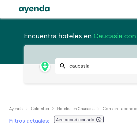
Encuentra hoteles en
Caucasia con
person_pin_circle
search
Con aire acondi
Ayenda
Colombia
Hoteles en Caucasia
highlight_off
Aire acondicionado
Filtros actuales: