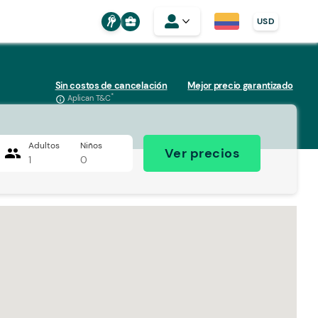
business_center
USD
Sin costos de cancelación
Mejor precio garantizado
*
Aplican T&C
info_outline
Adultos
Niños
people
Ver precios
1
0