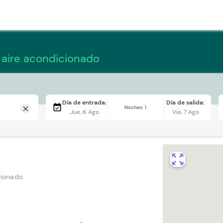
 aire acondicionado
Día de entrada:
Día de salida:
event_available
Noches: 1
close
Jue, 6 Ago
Vie, 7 Ago
zoom_out_map
cionado