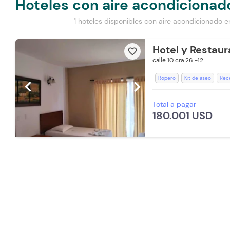
Hoteles con aire acondicionad
1 hoteles disponibles con aire acondicionado 
Hotel y Restaur
favorite_border
calle 10 cra 26 -12
Ropero
Kit de aseo
Rec
chevron_left
chevron_right
Televisión
Room Service
Total a pagar
Aceptan mascotas pequeñas (
180.001 USD
Aire acondicionado
Piscina
Desayuno incluido
Baño Pr
Aceptan Mascotas (Cargo Ext