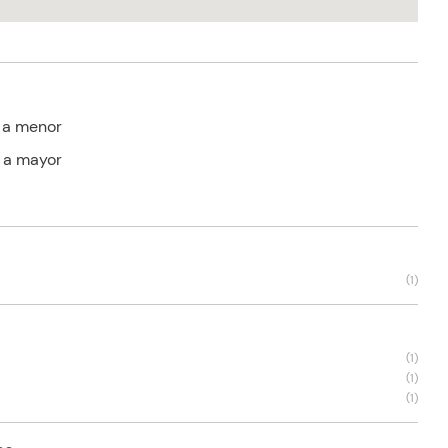
 a menor
 a mayor
(
1
)
(
1
)
(
1
)
(
1
)